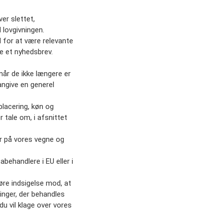
ver slettet,
 lovgivningen.
d for at være relevante
de et nyhedsbrev.
 når de ikke længere er
angive en generel
placering, køn og
r tale om, i afsnittet
er på vores vegne og
behandlere i EU eller i
gøre indsigelse mod, at
inger, der behandles
 du vil klage over vores