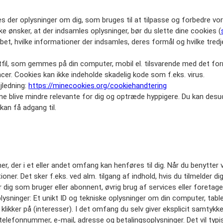
 der oplysninger om dig, som bruges til at tilpasse og forbedre vore
ke ønsker, at der indsamles oplysninger, bør du slette dine cookies (
bet, hvilke informationer der indsamles, deres formål og hvilke tredj
tfil, som gemmes på din computer, mobil el. tilsvarende med det fo
oncer. Cookies kan ikke indeholde skadelig kode som f.eks. virus.
ejledning:
https://minecookies.org/cookiehandtering
unne blive mindre relevante for dig og optræde hyppigere. Du kan desu
kan få adgang til.
er, der i et eller andet omfang kan henføres til dig. Når du benytter
er. Det sker f.eks. ved alm. tilgang af indhold, hvis du tilmelder di
r dig som bruger eller abonnent, øvrig brug af services eller foretage
ysninger: Et unikt ID og tekniske oplysninger om din computer, tablet
likker på (interesser). I det omfang du selv giver eksplicit samtykke 
elefonnummer, e-mail, adresse og betalingsoplysninger. Det vil typis