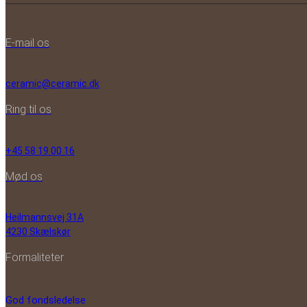
E-mail os
ceramic@ceramic.dk
Ring til os
+45 58 19 00 16
Mød os
Heilmannsvej 31A
4230 Skælskør
Formaliteter
God fondsledelse