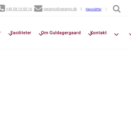
+45 58 19 00 16
ceramic@ceramic.dk
Newsletter
r
Faciliteter
Om Guldagergaard
Kontakt