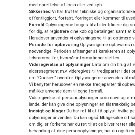
med oprettelse af login eller ved køb.
Sikkerhed
Vi har truffet tekniske og organisatoriske 
offentliggjort, fortabt, forringet eller kommer til u
Formål
Oplysningerne bruges til at identificere dig 
for dig, at registrere dine køb og betalinger, samt at
Herudover anvender vi oplysningerne til at optimere v
Periode for opbevaring
Oplysningerne opbevares i de
nødvendige. Perioden afhænger af karakteren af oplys
tidsramme for, hvornår informationer slettes.
Videregivelse af oplysninger
Data om din brug af w
alderssegment m.v. videregives til tredjeparter i det o
om ”Cookies” ovenfor. Oplysningerne anvendes til må
Vi benytter herudover en række tredjeparter til opbe
må ikke anvende dem til egne formål.
Videregivelse af personoplysninger som navn og e-mail 
lande, der kan give dine oplysninger en tilstrækkelig b
Indsigt og klager
Du har ret til at få oplyst, hvilke
oplysninger anvendes. Du kan også tilbagekalde dit sam
om dig, er forkerte har du ret til at de bliver rettet e
behandling af dine personoplysninger, har du også mul