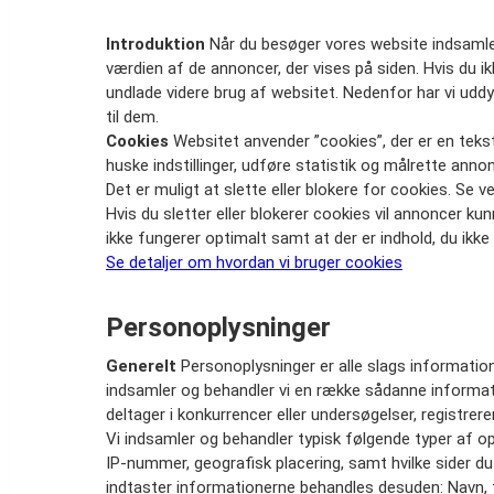
Introduktion
Når du besøger vores website indsamles
værdien af de annoncer, der vises på siden. Hvis du ik
undlade videre brug af websitet. Nedenfor har vi uddy
til dem.
Cookies
Websitet anvender ”cookies”, der er en teks
huske indstillinger, udføre statistik og målrette ann
Det er muligt at slette eller blokere for cookies. Se v
Hvis du sletter eller blokerer cookies vil annoncer k
ikke fungerer optimalt samt at der er indhold, du ikke 
Se detaljer om hvordan vi bruger cookies
Personoplysninger
Generelt
Personoplysninger er alle slags information
indsamler og behandler vi en række sådanne information
deltager i konkurrencer eller undersøgelser, registrere
Vi indsamler og behandler typisk følgende typer af opl
IP-nummer, geografisk placering, samt hvilke sider du k
indtaster informationerne behandles desuden: Navn, t