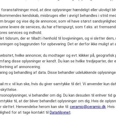
foranstaltninger mod, at dine oplysninger hændeligt eller ulovligt bli
vedkommendes kendskab, misbruges eller i øvrigt behandles i strid med
som bruger og vise dig de annoncer, som vil have størst sandsynlighe
 kunne levere de services, du har efterspurgt, som f.eks. at fremsen
ores services og indhold.
t tidsrum, der er tilladt i henhold til lovgivningen, og vi sletter dem,
ningen og baggrunden for opbevaring. Det er derfor ikke muligt at 
ebsitet, hvilke annoncer, du modtager og evt. klikker på, geografisk 
mfang disse oplysninger er kendt. Du kan se hvilke tredjeparter, der e
lretning af annoncering.
varing og behandling af data. Disse behandler udelukkende oplysning
m.v. vil kun ske, hvis du giver samtykke til det. Vi anvender kun data
eskyttelse.
 personoplysninger, vi behandler om dig. Du kan desuden til enhver tid 
tykke til, at der bliver behandlet oplysninger om dig. Hvis de oplysn
ller slettet. Henvendelse herom kan ske til:
ceramic@ceramic.dk
. Hvis
ighed for at tage kontakt til
Datatilsynet
.