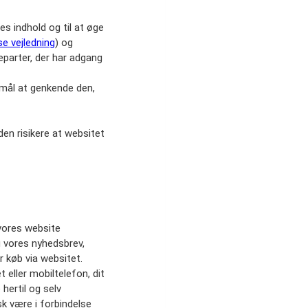
s indhold og til at øge
se vejledning
) og
eparter, der har adgang
rmål at genkende den,
den risikere at websitet
 vores website
g vores nyhedsbrev,
r køb via websitet.
 eller mobiltelefon, dit
hertil og selv
k være i forbindelse