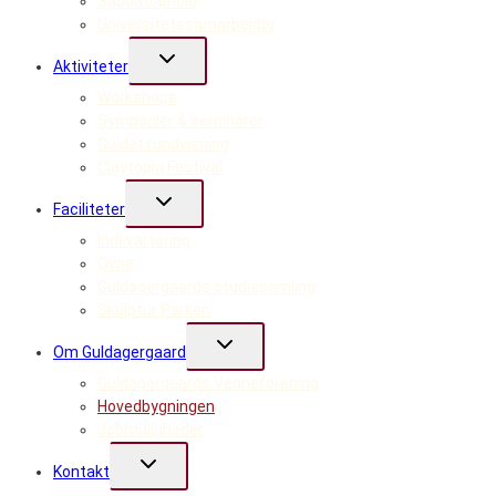
Sabbatophold
Universitetssamarbejder
Skift
Aktiviteter
undermenu
Workshops
Symposier & seminarer
Guidet rundvisning
Claytopia Festival
Skift
Faciliteter
undermenu
Indkvartering
Ovne
Guldagergaards studiesamling
Skulptur Parken
Skift
Om Guldagergaard
undermenu
Guldagergaards Venneforening
Hovedbygningen
Jobmuligheder
Skift
Kontakt
undermenu