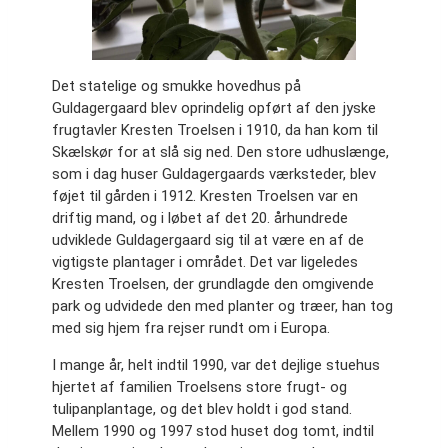
Det statelige og smukke hovedhus på
Guldagergaard blev oprindelig opført af den jyske
frugtavler Kresten Troelsen i 1910, da han kom til
Skælskør for at slå sig ned. Den store udhuslænge,
som i dag huser Guldagergaards værksteder, blev
føjet til gården i 1912. Kresten Troelsen var en
driftig mand, og i løbet af det 20. århundrede
udviklede Guldagergaard sig til at være en af de
vigtigste plantager i området. Det var ligeledes
Kresten Troelsen, der grundlagde den omgivende
park og udvidede den med planter og træer, han tog
med sig hjem fra rejser rundt om i Europa.
I mange år, helt indtil 1990, var det dejlige stuehus
hjertet af familien Troelsens store frugt- og
tulipanplantage, og det blev holdt i god stand.
Mellem 1990 og 1997 stod huset dog tomt, indtil