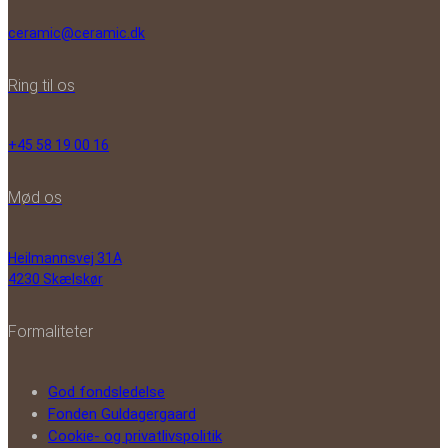
ceramic@ceramic.dk
Ring til os
+45 58 19 00 16
Mød os
Heilmannsvej 31A
4230 Skælskør
Formaliteter
God fondsledelse
Fonden Guldagergaard
Cookie- og privatlivspolitik