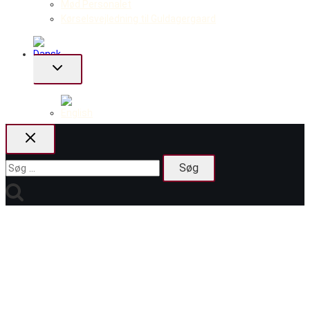
Mød Personalet
Kørselsvejledning til Guldagergaard
Skift
undermenu
Søg
efter: