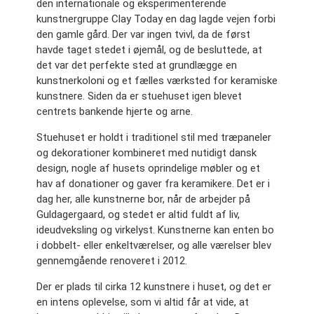
den internationale og eksperimenterende
kunstnergruppe Clay Today en dag lagde vejen forbi
den gamle gård. Der var ingen tvivl, da de først
havde taget stedet i øjemål, og de besluttede, at
det var det perfekte sted at grundlægge en
kunstnerkoloni og et fælles værksted for keramiske
kunstnere. Siden da er stuehuset igen blevet
centrets bankende hjerte og arne.
Stuehuset er holdt i traditionel stil med træpaneler
og dekorationer kombineret med nutidigt dansk
design, nogle af husets oprindelige møbler og et
hav af donationer og gaver fra keramikere. Det er i
dag her, alle kunstnerne bor, når de arbejder på
Guldagergaard, og stedet er altid fuldt af liv,
ideudveksling og virkelyst. Kunstnerne kan enten bo
i dobbelt- eller enkeltværelser, og alle værelser blev
gennemgående renoveret i 2012.
Der er plads til cirka 12 kunstnere i huset, og det er
en intens oplevelse, som vi altid får at vide, at