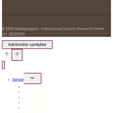
© 2026 Guldagergaard - International Ceramic Research Center
cvr: 28220820
Administrer samtykke
Skift
Ophold
undermenu
Artist-In-Residence
Artist in Residence / legat
Onggi Residency
Project Network
Project Network / legat