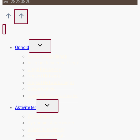
cvr: 28220820
Skift
Ophold
undermenu
Artist-In-Residence
Artist in Residence / legat
Onggi Residency
Project Network
Project Network / legat
Sabbatophold
Universitetssamarbejder
Skift
Aktiviteter
undermenu
Workshops
Symposier & seminarer
Guidet rundvisning
Claytopia Festival