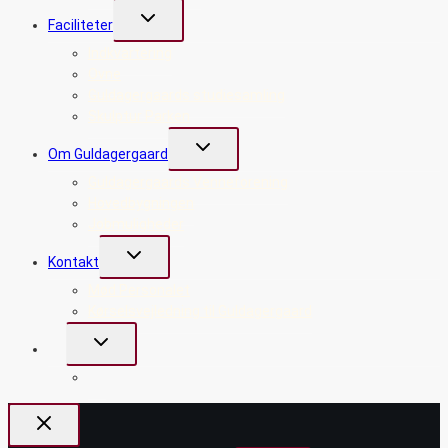
Skift
Faciliteter
undermenu
Indkvartering
Ovne
Guldagergaards studiesamling
Skulptur Parken
Skift
Om Guldagergaard
undermenu
Guldagergaards Venneforening
Hovedbygningen
Jobmuligheder
Skift
Kontakt
undermenu
Mød Personalet
Kørselsvejledning til Guldagergaard
Skift
undermenu