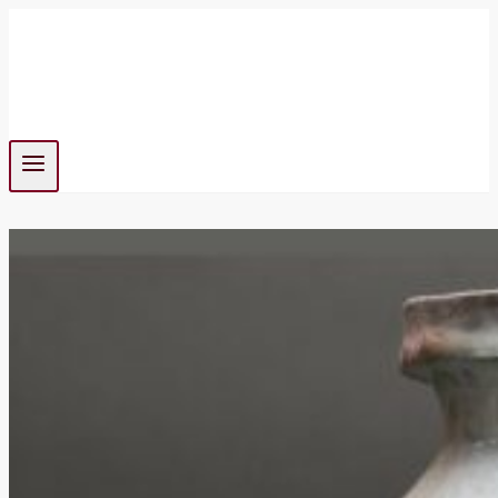
Fortsæt
til
indhold