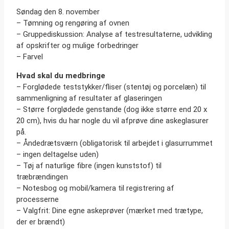
Søndag den 8. november
– Tømning og rengøring af ovnen
– Gruppediskussion: Analyse af testresultaterne, udvikling
af opskrifter og mulige forbedringer
– Farvel
Hvad skal du medbringe
– Forglødede teststykker/fliser (stentøj og porcelæn) til
sammenligning af resultater af glaseringen
– Større forglødede genstande (dog ikke større end 20 x
20 cm), hvis du har nogle du vil afprøve dine askeglasurer
på.
– Åndedrætsværn (obligatorisk til arbejdet i glasurrummet
– ingen deltagelse uden)
– Tøj af naturlige fibre (ingen kunststof) til
træbrændingen
– Notesbog og mobil/kamera til registrering af
processerne
– Valgfrit: Dine egne askeprøver (mærket med trætype,
der er brændt)