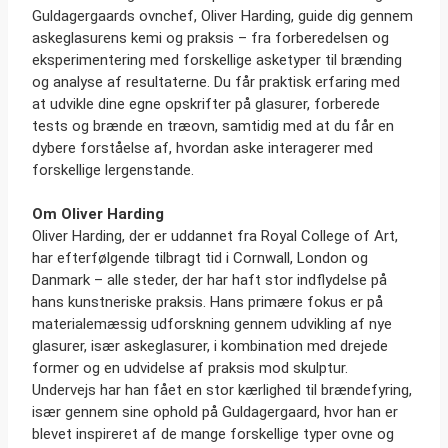
Guldagergaards ovnchef, Oliver Harding, guide dig gennem
askeglasurens kemi og praksis – fra forberedelsen og
eksperimentering med forskellige asketyper til brænding
og analyse af resultaterne. Du får praktisk erfaring med
at udvikle dine egne opskrifter på glasurer, forberede
tests og brænde en træovn, samtidig med at du får en
dybere forståelse af, hvordan aske interagerer med
forskellige lergenstande.
Om Oliver Harding
Oliver Harding, der er uddannet fra Royal College of Art,
har efterfølgende tilbragt tid i Cornwall, London og
Danmark – alle steder, der har haft stor indflydelse på
hans kunstneriske praksis. Hans primære fokus er på
materialemæssig udforskning gennem udvikling af nye
glasurer, især askeglasurer, i kombination med drejede
former og en udvidelse af praksis mod skulptur.
Undervejs har han fået en stor kærlighed til brændefyring,
især gennem sine ophold på Guldagergaard, hvor han er
blevet inspireret af de mange forskellige typer ovne og